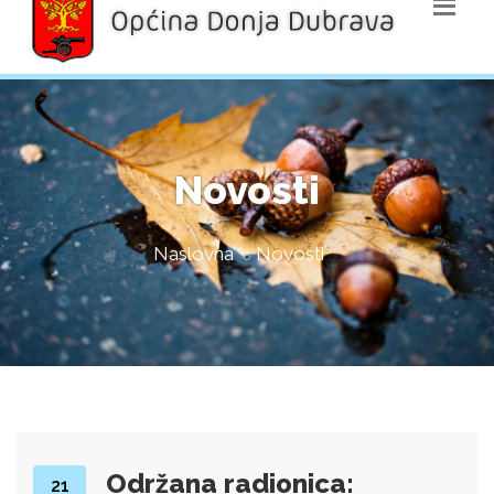
Novosti
Naslovna
Novosti
Održana radionica:
21