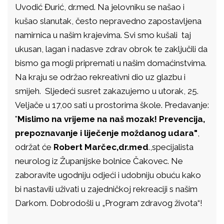
Uvodić Đurić, dr.med. Na jelovniku se našao i
kušao slanutak, često nepravedno zapostavljena
namirnica u našim krajevima. Svi smo kušali taj
ukusan, lagan i nadasve zdrav obrok te zaključili da
bismo ga mogli pripremati u našim domaćinstvima.
Na kraju se održao rekreativni dio uz glazbu i
smijeh.
Sljedeći susret zakazujemo u utorak, 25.
Veljače u 17,00 sati u prostorima škole. Predavanje:
"
Mislimo na vrijeme na naš mozak! Prevencija,
prepoznavanje i liječenje moždanog udara"
,
održat će
Robert Marčec,dr.med
.,specijalista
neurolog iz Županijske bolnice Čakovec. Ne
zaboravite ugodniju odjeći i udobniju obuću kako
bi nastavili uživati u zajedničkoj rekreaciji s našim
Darkom. Dobrodošli u „Program zdravog života“!