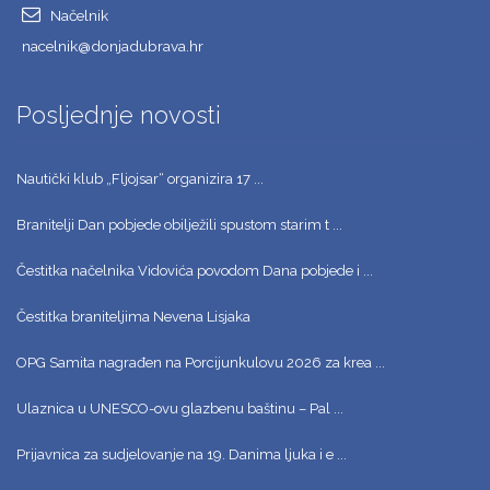
Načelnik
nacelnik@donjadubrava.hr
Posljednje novosti
Nautički klub „Fljojsar“ organizira 17 ...
Branitelji Dan pobjede obilježili spustom starim t ...
Čestitka načelnika Vidovića povodom Dana pobjede i ...
Čestitka braniteljima Nevena Lisjaka
OPG Samita nagrađen na Porcijunkulovu 2026 za krea ...
Ulaznica u UNESCO-ovu glazbenu baštinu – Pal ...
Prijavnica za sudjelovanje na 19. Danima ljuka i e ...