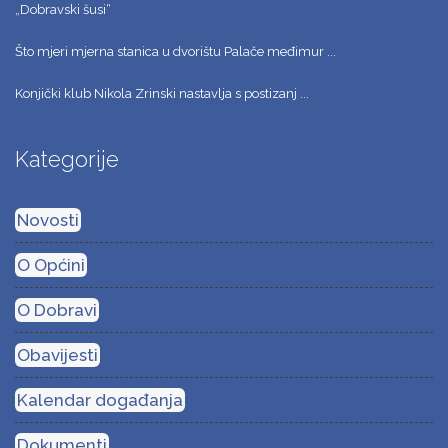
„Dobravski šusi“
Što mjeri mjerna stanica u dvorištu Palače međimur ...
Konjički klub Nikola Zrinski nastavlja s postizanj ...
Kategorije
Novosti
O Općini
O Dobravi
Obavijesti
Kalendar događanja
Dokumenti