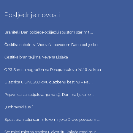
Posljednje novosti
Branitelji Dan pobjede obilježili spustom starim t ...
Čestitka načelnika Vidovića povodom Dana pobjede i ...
Čestitka braniteljima Nevena Lisjaka
OPG Samita nagrađen na Porcijunkulovu 2026 za krea ...
Ulaznica u UNESCO-ovu glazbenu baštinu – Pal ...
Prijavnica za sudjelovanje na 19. Danima ljuka i e ...
„Dobravski šusi“
Spust branitelja starim tokom rijeke Drave povodom ...
Što mjeri mjerna stanica u dvorištu Palače međimur ...