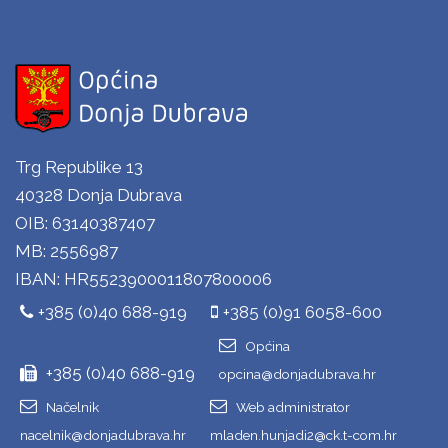
Trg Republike 13
40328 Donja Dubrava
OIB: 63140387407
MB: 2556987
IBAN: HR5523900011807800006
+385 (0)40 688-919
+385 (0)91 6058-600
Općina
+385 (0)40 688-919
opcina@donjadubrava.hr
Načelnik
Web administrator
nacelnik@donjadubrava.hr
mladen.hunjadi2@ck.t-com.hr