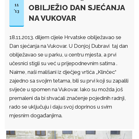
11
OBILJEŽIO DAN SJEĆANJA
'13
NA VUKOVAR
18.11.2013. diljem cijele Hrvatske obilježavao se
Dan sjećanja na Vukovar. U Donjoj Dubravi taj dan
obilježavao se u parku, u centru mjesta, a prvi
učesnici stigli su već u prijepodnevnim satima .
Naime, naši mališani iz dječjeg vrtića „Klinčec“
zajedno sa svojim tetama, bili su prvi koji su zapalili
svijeće u spomen na Vukovar. Iako su možda još
premaleni da bi shvaćali značenje pojedinih radnji,
rado se uključuju i daju svoj doprinos u svim
mjesnim događanjima.