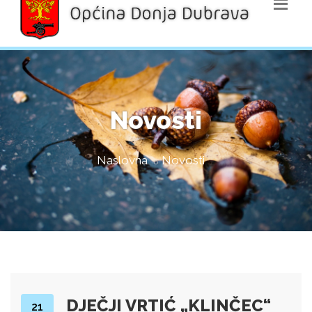
Novosti
Naslovna
Novosti
DJEČJI VRTIĆ „KLINČEC“
21