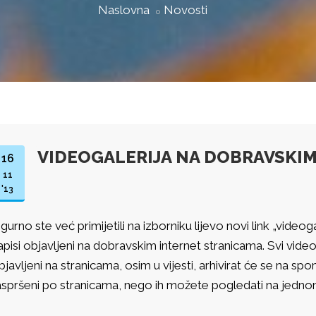
Naslovna
Novosti
VIDEOGALERIJA NA DOBRAVSKI
16
11
'13
igurno ste već primijetili na izborniku lijevo novi link „video
apisi objavljeni na dobravskim internet stranicama. Svi video 
bjavljeni na stranicama, osim u vijesti, arhivirat će se na 
aspršeni po stranicama, nego ih možete pogledati na jedno