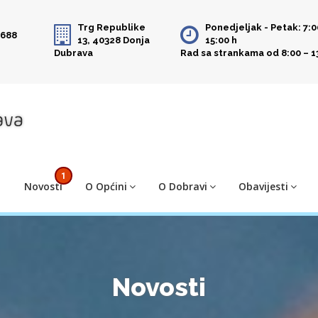
Trg Republike
Ponedjeljak - Petak: 7:0
 688
13, 40328 Donja
15:00 h
Dubrava
Rad sa strankama od 8:00 – 1
1
Novosti
O Općini
O Dobravi
Obavijesti
Novosti