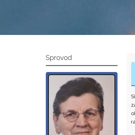
Sprovod
S
z
o
r