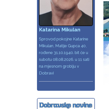
Katarina Mikulan
Sprovod pokojne Katarine
Mikulan, Matije Gupca 40,
rođene 31.10.1940. bit će u
subotu 08.08.2026. u 11 sati
na mjesnom groblju v
Dobravi