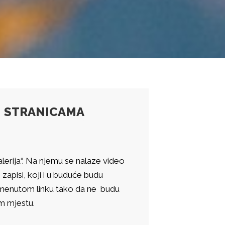
M STRANICAMA
galerija“. Na njemu se nalaze video
zapisi, koji i u buduće budu
spomenutom linku tako da ne budu
m mjestu.