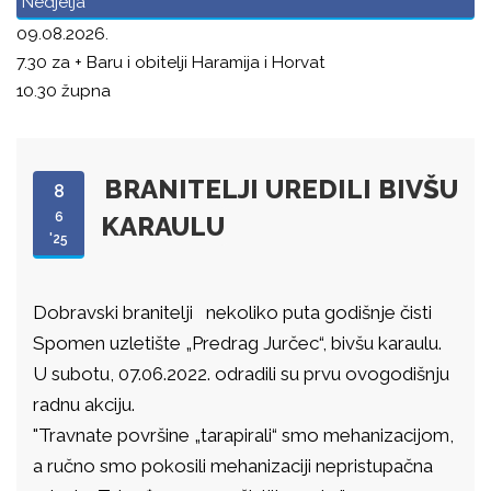
Nedjelja
09.08.2026.
7.30 za + Baru i obitelji Haramija i Horvat
10.30 župna
BRANITELJI UREDILI BIVŠU
8
6
KARAULU
'25
Dobravski branitelji nekoliko puta godišnje čisti
Spomen uzletište „Predrag Jurčec“, bivšu karaulu.
U subotu, 07.06.2022. odradili su prvu ovogodišnju
radnu akciju.
"Travnate površine „tarapirali“ smo mehanizacijom,
a ručno smo pokosili mehanizaciji nepristupačna