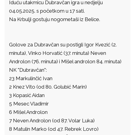
Iduću utakmicu Dubravčan igra u nedjelju
04.05.2025. s početkom u 17 sati.
Na Krbulji gostuju nogometaši iz Belice.
Golove za Dubravčan su postigli Igor Kvezić (2.
minuta), Vinko Horvatić (37. minuta) Neven
Androlon (76. minuta) i Mišel androlon 84. minuta)
NK "Dubravčan":
23 Markulinčić Ivan
2 Knez Vito (od 80. Golubić Marin)
3 Kopasić Aidan
5 Mesec Vladimir
6 Mišel Androlon
7 Neven Androlon (od 87. Volar Luka)
8 Matulin Marko (od 47. Rebrek Lovro)