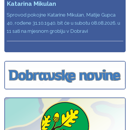
Katarina Mikulan
Sprovod pokojne Katarine Mikulan, Matije Gupca
40, rođene 31.10.1940. bit će u subotu 08.08.2026. u
11 sati na mjesnom groblju v Dobravi