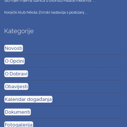
Što mjeri mjerna stanica u dvorištu Palače međimur ...
Konjički klub Nikola Zrinski nastavlja s postizanj ...
Kategorije
Novosti
O Općini
O Dobravi
Obavijesti
Kalendar događanja
Dokumenti
Fotogalerija