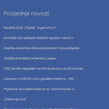
Posljednje novosti
Nautički klub „Fljojsar“ organizira 17 ...
Branitelji Dan pobjede obilježili spustom starim t ...
Čestitka načelnika Vidovića povodom Dana pobjede i ...
Čestitka braniteljima Nevena Lisjaka
OPG Samita nagrađen na Porcijunkulovu 2026 za krea ...
Ulaznica u UNESCO-ovu glazbenu baštinu – Pal ...
Prijavnica za sudjelovanje na 19. Danima ljuka i e ...
„Dobravski šusi“