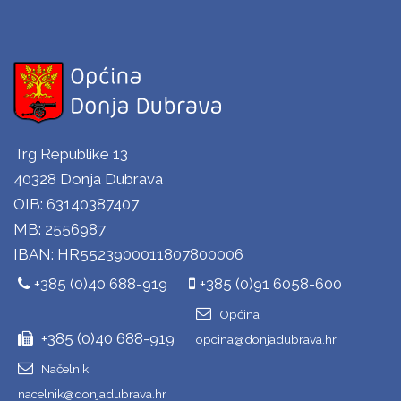
Trg Republike 13
40328 Donja Dubrava
OIB: 63140387407
MB: 2556987
IBAN: HR5523900011807800006
+385 (0)40 688-919
+385 (0)91 6058-600
Općina
+385 (0)40 688-919
opcina@donjadubrava.hr
Načelnik
nacelnik@donjadubrava.hr