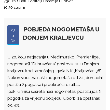
7.30 za + Baru i obitelji Haramija i Horvat
10.30 župna
POBJEDA NOGOMETAŠA U
27
4
DONJEM KRALJEVCU
'25
U 20. kolu natjecanja u Međimurskoj Premier lige,
nogometaši "Dubravčana" gostovali su u Donjem
kraljevcu kod tamošnjeg ligaša NK „Kraljevčan 38".
Nakon vodstva naših nogometaša od 2:1, domaćini
postižu 2 pogotka i preokreću rezultat.
Ipak, u finišu susreta naši nogometaši postižu još 2
pogotka za vrijednu pobjedu, u borbi za opstanak
od 4:3.