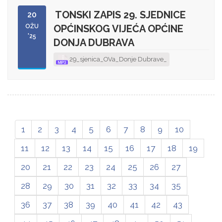
TONSKI ZAPIS 29. SJEDNICE
20
OŽU
OPĆINSKOG VIJEĆA OPĆINE
'25
DONJA DUBRAVA
29_sjenica_OVa_Donje Dubrave_
1
2
3
4
5
6
7
8
9
10
11
12
13
14
15
16
17
18
19
20
21
22
23
24
25
26
27
28
29
30
31
32
33
34
35
36
37
38
39
40
41
42
43