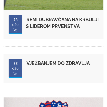
REMI DUBRAVČANA NA KRBULJI
23
OŽU
S LIDEROM PRVENSTVA
'25
VJEŽBANJEM DO ZDRAVLJA
22
OŽU
'25