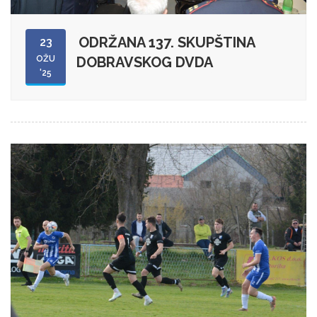
ODRŽANA 137. SKUPŠTINA
23
OŽU
DOBRAVSKOG DVDA
'25