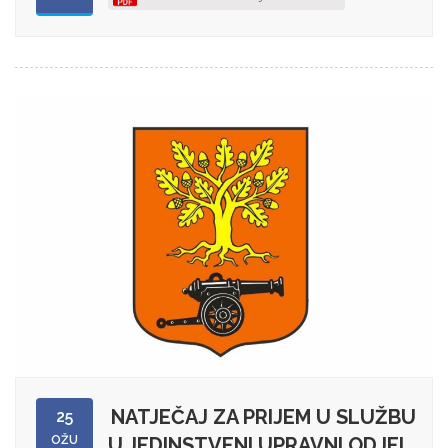
NATJEČAJ ZA PRIJEM U SLUŽBU
25
OŽU
U JEDINSTVENI UPRAVNI ODJEL