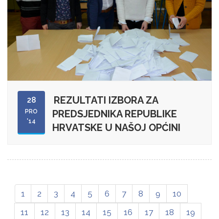
REZULTATI IZBORA ZA
28
PRO
PREDSJEDNIKA REPUBLIKE
'14
HRVATSKE U NAŠOJ OPĆINI
1
2
3
4
5
6
7
8
9
10
11
12
13
14
15
16
17
18
19