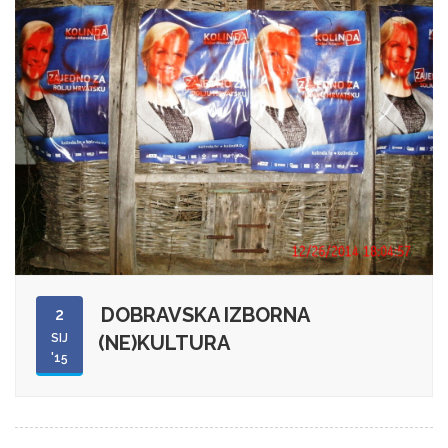
DOBRAVSKA IZBORNA
2
SIJ
(NE)KULTURA
'15