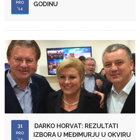
PRO
GODINU
'14
DARKO HORVAT: REZULTATI
31
PRO
IZBORA U MEĐIMURJU U OKVIRU
'14