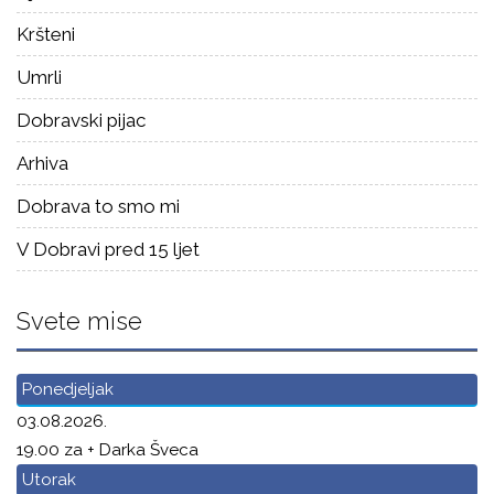
Kršteni
Umrli
Dobravski pijac
Arhiva
Dobrava to smo mi
V Dobravi pred 15 ljet
Svete mise
Ponedjeljak
03.08.2026.
19.00 za + Darka Šveca
Utorak