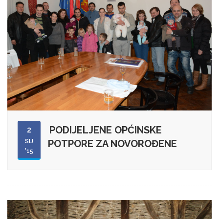
PODIJELJENE OPĆINSKE
2
SIJ
POTPORE ZA NOVOROĐENE
'15