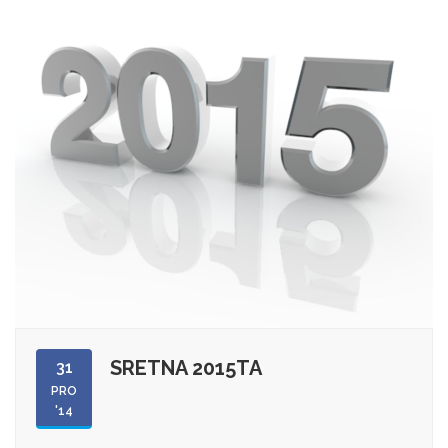
SRETNA 2015TA
31
PRO
'14