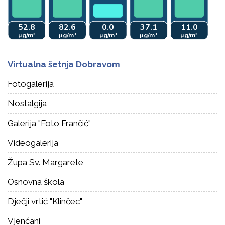
Virtualna šetnja Dobravom
Fotogalerija
Nostalgija
Galerija "Foto Frančić"
Videogalerija
Župa Sv. Margarete
Osnovna škola
Dječji vrtić "Klinčec"
Vjenčani