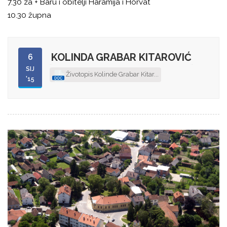
7.30 za + Baru i obitelji Haramija i Horvat
10.30 župna
KOLINDA GRABAR KITAROVIĆ
6
SIJ
Životopis Kolinde Grabar Kitar...
'15