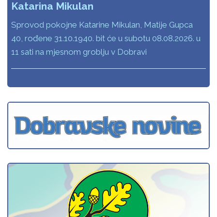
Katarina Mikulan
Sprovod pokojne Katarine Mikulan, Matije Gupca
40, rođene 31.10.1940. bit će u subotu 08.08.2026. u
11 sati na mjesnom groblju v Dobravi