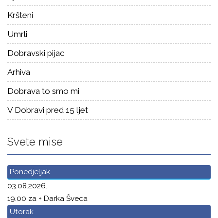
Kršteni
Umrli
Dobravski pijac
Arhiva
Dobrava to smo mi
V Dobravi pred 15 ljet
Svete mise
Ponedjeljak
03.08.2026.
19.00 za + Darka Šveca
Utorak