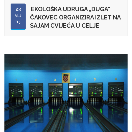
EKOLOŠKA UDRUGA „DUGA“
23
VLJ
ČAKOVEC ORGANIZIRA IZLET NA
'15
SAJAM CVIJEĆA U CELJE