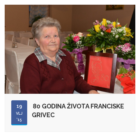
80 GODINA ŽIVOTA FRANCISKE
19
VLJ
GRIVEC
'15