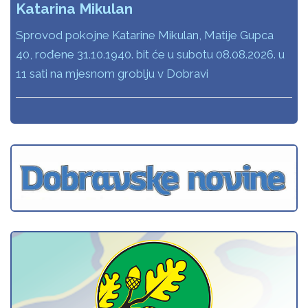
Katarina Mikulan
Sprovod pokojne Katarine Mikulan, Matije Gupca
40, rođene 31.10.1940. bit će u subotu 08.08.2026. u
11 sati na mjesnom groblju v Dobravi