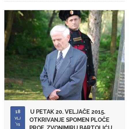
U PETAK 20. VELJAČE 2015.
18
VLJ
OTKRIVANJE SPOMEN PLOČE
'15
PROF. ZVONIMIRU BARTOLIĆU