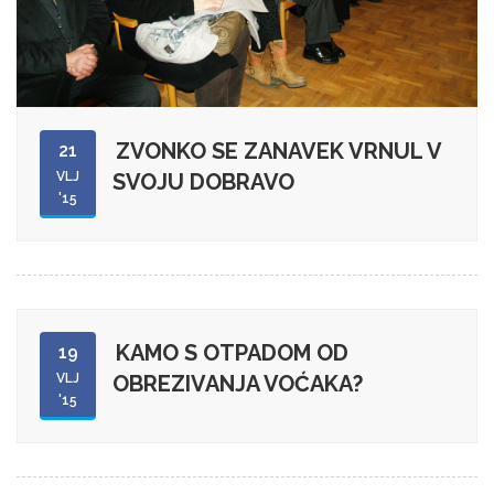
ZVONKO SE ZANAVEK VRNUL V
21
VLJ
SVOJU DOBRAVO
'15
KAMO S OTPADOM OD
19
VLJ
OBREZIVANJA VOĆAKA?
'15