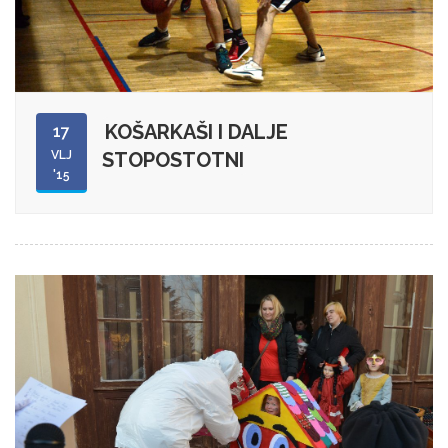
KOŠARKAŠI I DALJE
17
VLJ
STOPOSTOTNI
'15