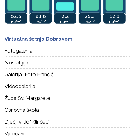
Virtualna šetnja Dobravom
Fotogalerija
Nostalgija
Galerija "Foto Frančić"
Videogalerija
Župa Sv. Margarete
Osnovna škola
Dječji vrtić "Klinčec"
Vjenčani