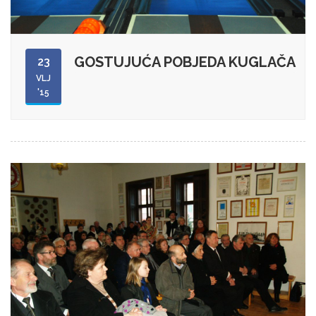
GOSTUJUĆA POBJEDA KUGLAČA
23
VLJ
'15