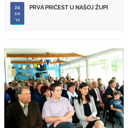
PRVA PRIČEST U NAŠOJ ŽUPI
24
SVI
'15