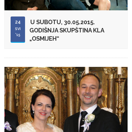
U SUBOTU, 30.05.2015.
24
SVI
GODIŠNJA SKUPŠTINA KLA
'15
„OSMIJEH“