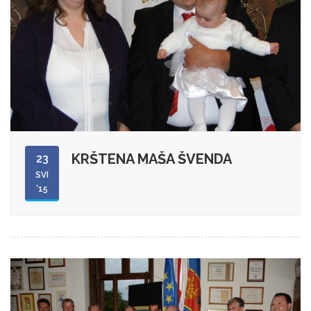
KRŠTENA MAŠA ŠVENDA
23
SVI
'15