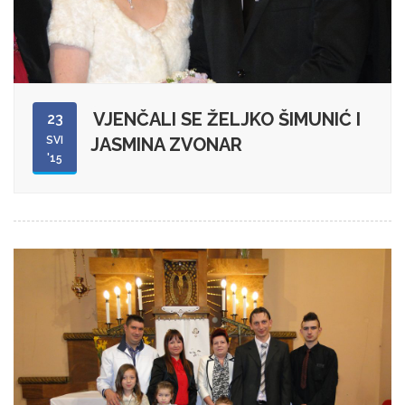
VJENČALI SE ŽELJKO ŠIMUNIĆ I
23
SVI
JASMINA ZVONAR
'15