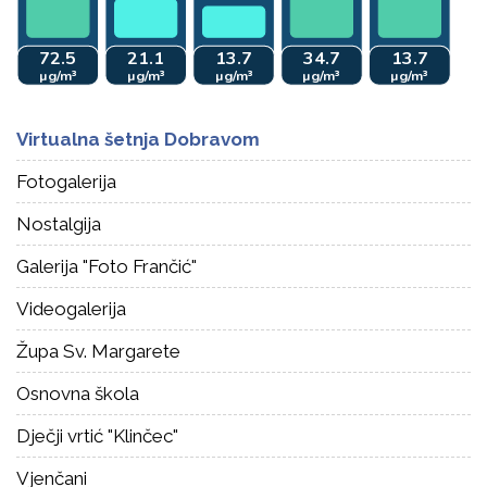
Virtualna šetnja Dobravom
Fotogalerija
Nostalgija
Galerija "Foto Frančić"
Videogalerija
Župa Sv. Margarete
Osnovna škola
Dječji vrtić "Klinčec"
Vjenčani