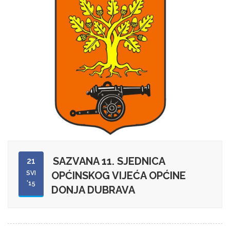
SAZVANA 11. SJEDNICA
21
SVI
OPĆINSKOG VIJEĆA OPĆINE
'15
DONJA DUBRAVA