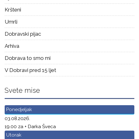
Kršteni
Umrli
Dobravski pijac
Arhiva
Dobrava to smo mi
V Dobravi pred 15 ljet
Svete mise
Ponedjeljak
03.08.2026.
19.00 za + Darka Šveca
Utorak