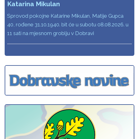
Katarina Mikulan
Sprovod pokojne Katarine Mikulan, Matije Gupca
40, rođene 31.10.1940. bit će u subotu 08.08.2026. u
11 sati na mjesnom groblju v Dobravi