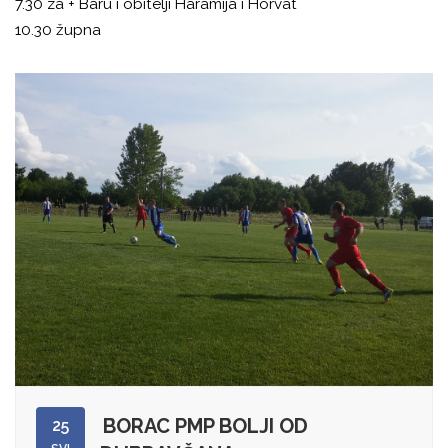
7.30 za + Baru i obitelji Haramija i Horvat
10.30 župna
BORAC PMP BOLJI OD
25