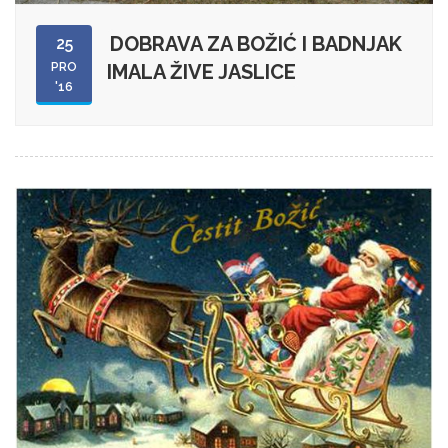
DOBRAVA ZA BOŽIĆ I BADNJAK
25
PRO
IMALA ŽIVE JASLICE
'16