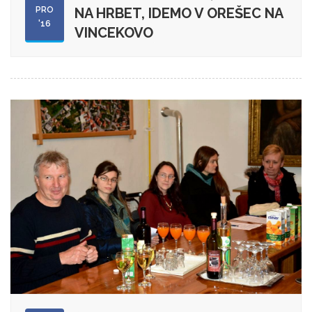
PRO
NA HRBET, IDEMO V OREŠEC NA
'16
VINCEKOVO