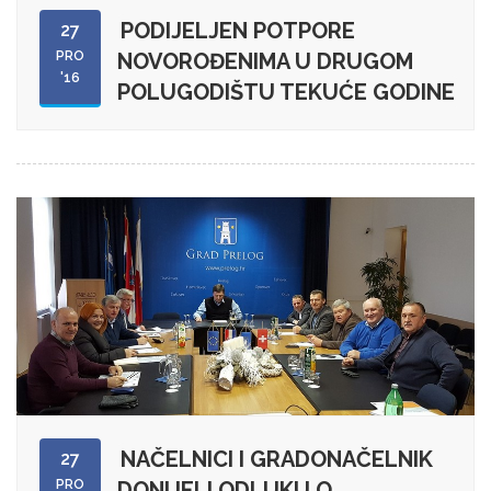
PODIJELJEN POTPORE
27
PRO
NOVOROĐENIMA U DRUGOM
'16
POLUGODIŠTU TEKUĆE GODINE
NAČELNICI I GRADONAČELNIK
27
PRO
DONIJELI ODLUKU O