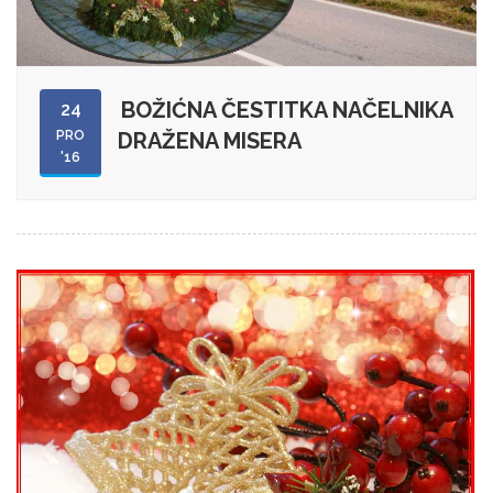
BOŽIĆNA ČESTITKA NAČELNIKA
24
PRO
DRAŽENA MISERA
'16