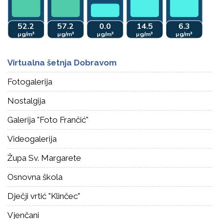
Virtualna šetnja Dobravom
Fotogalerija
Nostalgija
Galerija "Foto Frančić"
Videogalerija
Župa Sv. Margarete
Osnovna škola
Dječji vrtić "Klinčec"
Vjenčani