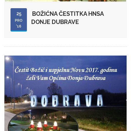
BOŽIĆNA ČESTITKA HNSA
25
PRO
DONJE DUBRAVE
'16