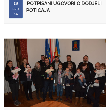
POTPISANI UGOVORI O DODJELI
28
PRO
POTICAJA
'16