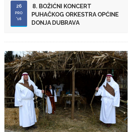
8. BOŽIĆNI KONCERT
26
PRO
PUHAČKOG ORKESTRA OPĆINE
'16
DONJA DUBRAVA