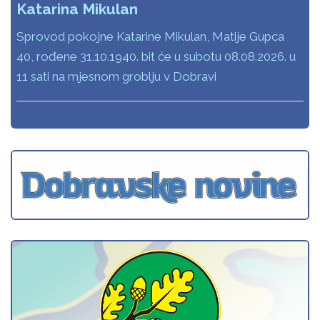
Katarina Mikulan
Sprovod pokojne Katarine Mikulan, Matije Gupca
40, rođene 31.10.1940. bit će u subotu 08.08.2026. u
11 sati na mjesnom groblju v Dobravi