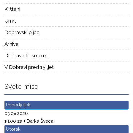
Kršteni
Umrli
Dobravski pijac
Arhiva
Dobrava to smo mi
V Dobravi pred 15 ljet
Svete mise
Ponedjeljak
03.08.2026.
19.00 za + Darka Šveca
Utorak