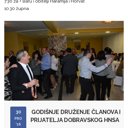
7.30 za + Baru i obitelji Haramija i Horvat
10.30 župna
GODIŠNJE DRUŽENJE ČLANOVA I
30
PRO
PRIJATELJA DOBRAVSKOG HNSA
'16