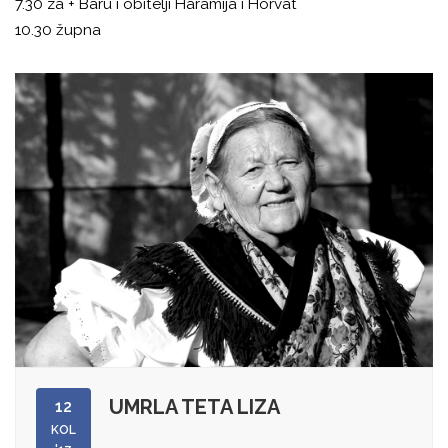
7.30 za + Baru i obitelji Haramija i Horvat
10.30 župna
UMRLA TETA LIZA
12
KOL