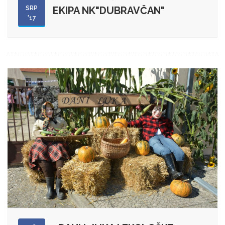
SRP
EKIPA NK"DUBRAVČAN"
'17