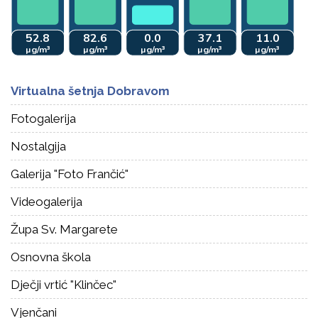
Virtualna šetnja Dobravom
Fotogalerija
Nostalgija
Galerija "Foto Frančić"
Videogalerija
Župa Sv. Margarete
Osnovna škola
Dječji vrtić "Klinčec"
Vjenčani