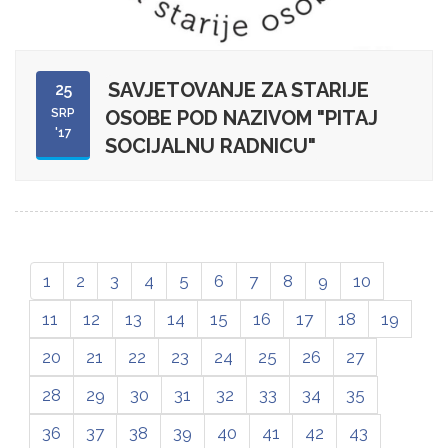
SAVJETOVANJE ZA STARIJE
25
SRP
OSOBE POD NAZIVOM "PITAJ
'17
SOCIJALNU RADNICU"
1
2
3
4
5
6
7
8
9
10
11
12
13
14
15
16
17
18
19
20
21
22
23
24
25
26
27
28
29
30
31
32
33
34
35
36
37
38
39
40
41
42
43