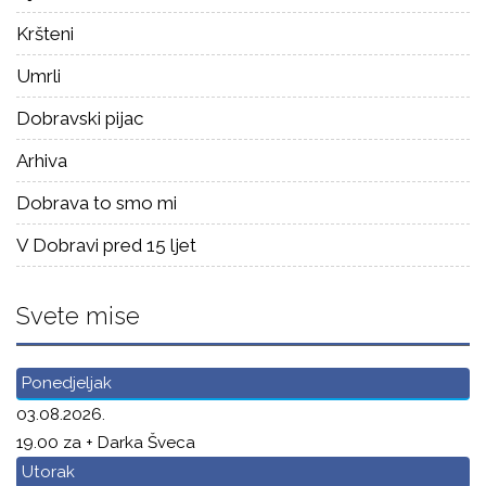
Kršteni
Umrli
Dobravski pijac
Arhiva
Dobrava to smo mi
V Dobravi pred 15 ljet
Svete mise
Ponedjeljak
03.08.2026.
19.00 za + Darka Šveca
Utorak