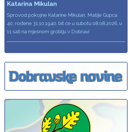
Katarina Mikulan
Sprovod pokojne Katarine Mikulan, Matije Gupca
40, rođene 31.10.1940. bit će u subotu 08.08.2026. u
11 sati na mjesnom groblju v Dobravi