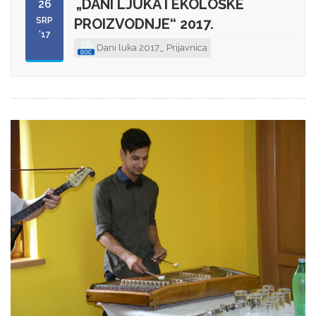
„DANI LJUKA I EKOLOŠKE
26
SRP
PROIZVODNJE“ 2017.
'17
Dani luka 2017_ Prijavnica