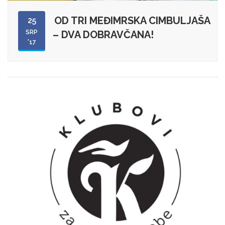
OD TRI MEĐIMRSKA CIMBULJAŠA
25
SRP
– DVA DOBRAVČANA!
'17