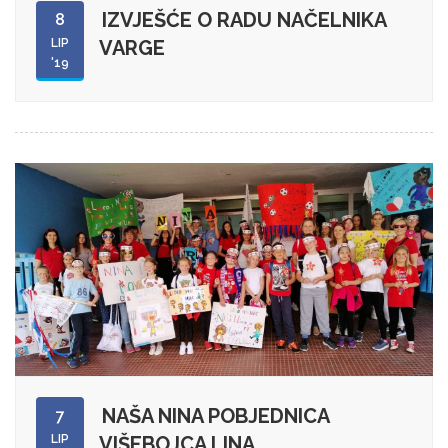
IZVJEŠĆE O RADU NAČELNIKA
8
LIP
VARGE
'19
NAŠA NINA POBJEDNICA
7
LIP
VIŠEBOJCA LINA