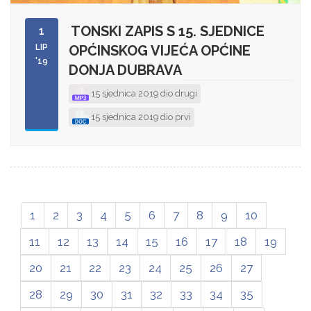
TONSKI ZAPIS S 15. SJEDNICE
1
LIP
OPĆINSKOG VIJEĆA OPĆINE
'19
DONJA DUBRAVA
15 sjednica 2019 dio drugi
15 sjednica 2019 dio prvi
1
2
3
4
5
6
7
8
9
10
11
12
13
14
15
16
17
18
19
20
21
22
23
24
25
26
27
28
29
30
31
32
33
34
35