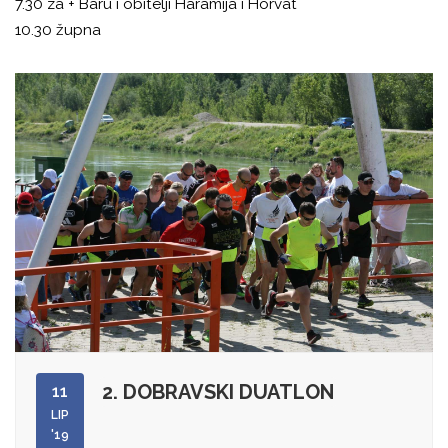
7.30 za + Baru i obitelji Haramija i Horvat
10.30 župna
2. DOBRAVSKI DUATLON
11
LIP
'19