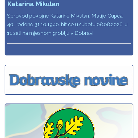
Katarina Mikulan
Sprovod pokojne Katarine Mikulan, Matije Gupca
40, rođene 31.10.1940. bit će u subotu 08.08.2026. u
11 sati na mjesnom groblju v Dobravi