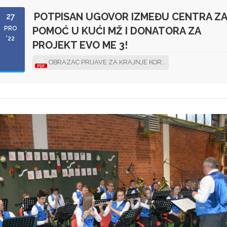
POTPISAN UGOVOR IZMEĐU CENTRA Z
27
PRO
POMOĆ U KUĆI MŽ I DONATORA ZA
'22
PROJEKT EVO ME 3!
OBRAZAC PRIJAVE ZA KRAJNJE KOR...