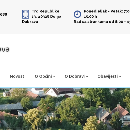
Trg Republike
Ponedjeljak - Petak: 7:0
 688
13, 40328 Donja
15:00 h
Dubrava
Rad sa strankama od 8:00 – 1
Novosti
O Općini
O Dobravi
Obavijesti