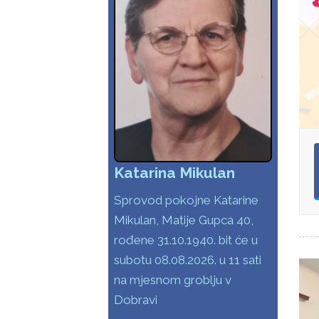
Katarina Mikulan
Sprovod pokojne Katarine
Mikulan, Matije Gupca 40,
rođene 31.10.1940. bit će u
subotu 08.08.2026. u 11 sati
na mjesnom groblju v
Dobravi