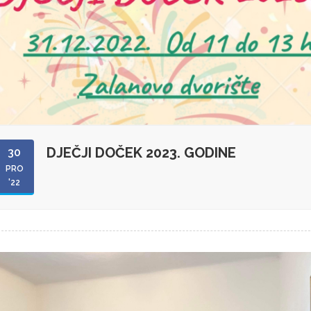
DJEČJI DOČEK 2023. GODINE
30
PRO
'22