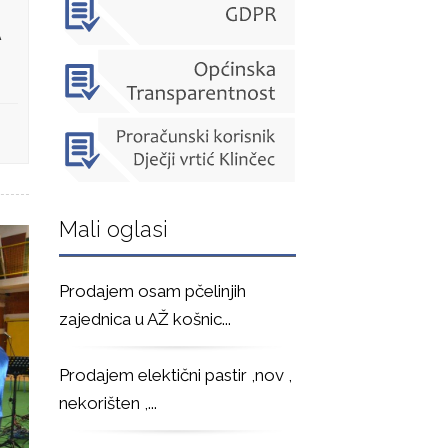
A
Mali oglasi
Prodajem osam pčelinjih
zajednica u AŽ košnic
...
Prodajem elektični pastir ,nov ,
nekorišten ,
...