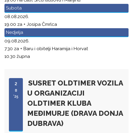
Subota
08.08.2026.
19.00 za + Josipa Čmrlca
Nedjelja
09.08.2026.
7.30 za + Baru i obitelji Haramija i Horvat
10.30 župna
SUSRET OLDTIMER VOZILA
2
8
U ORGANIZACIJI
'25
OLDTIMER KLUBA
MEĐIMURJE (DRAVA DONJA
DUBRAVA)