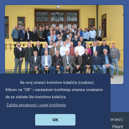
Na ovoj stranici koristimo kolačiće (cookies).
Svi dobravski košarkaši
Klikom na "OK" i nastavkom korištenja stranice smatramo
da se slažete što koristimo kolačiće.
Zaštita privatnosti i uvjeti korištenja
Copyright ©2026. Općina Donja Dubrava All Rights Reserved |
OK
Zaštita privatnosti
|
Digitalna pristupačnost
| Izrada:
Pikant