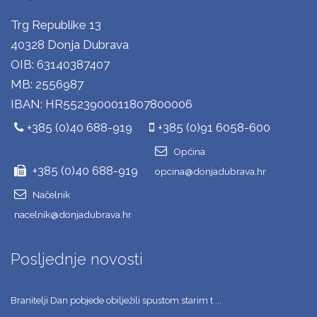
Trg Republike 13
40328 Donja Dubrava
OIB: 63140387407
MB: 2556987
IBAN: HR5523900011807800006
+385 (0)40 688-919
+385 (0)91 6058-600
Općina
+385 (0)40 688-919
opcina@donjadubrava.hr
Načelnik
nacelnik@donjadubrava.hr
Posljednje novosti
Branitelji Dan pobjede obilježili spustom starim t ...