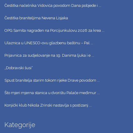
Čestitka načelnika Vidovića povodom Dana pobjede i ...
Čestitka braniteljima Nevena Lisjaka
OPG Samita nagrađen na Porcijunkulovu 2026 za krea ...
Ulaznica u UNESCO-ovu glazbenu baštinu – Pal ...
Prijavnica za sudjelovanje na 19. Danima ljuka i e ...
„Dobravski šusi“
Spust branitelja starim tokom rijeke Drave povodom ...
Što mjeri mjerna stanica u dvorištu Palače međimur ...
Konjički klub Nikola Zrinski nastavlja s postizanj ...
Kategorije