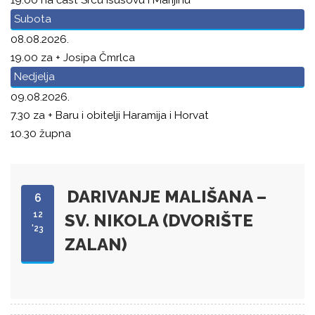
Subota
08.08.2026.
19.00 za + Josipa Čmrlca
Nedjelja
09.08.2026.
7.30 za + Baru i obitelji Haramija i Horvat
10.30 župna
DARIVANJE MALIŠANA –
6
12
SV. NIKOLA (DVORIŠTE
'23
ZALAN)