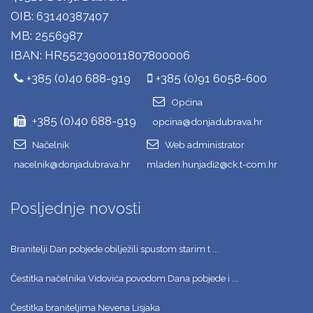
OIB: 63140387407
MB: 2556987
IBAN: HR5523900011807800006
+385 (0)40 688-919
+385 (0)91 6058-600
Općina
+385 (0)40 688-919
opcina@donjadubrava.hr
Načelnik
Web administrator
nacelnik@donjadubrava.hr
mladen.hunjadi2@ck.t-com.hr
Posljednje novosti
Branitelji Dan pobjede obilježili spustom starim t ...
Čestitka načelnika Vidovića povodom Dana pobjede i ...
Čestitka braniteljima Nevena Lisjaka