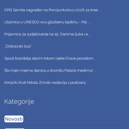
OPG Samita nagrađen na Porcijunkulovu 2026 za krea ...
Ulaznica u UNESCO-ovu glazbenu baštinu – Pal ...
Prijavnica za sudjelovanje na 19. Danima ljuka i e ...
„Dobravski šusi“
Spust branitelja starim tokom rijeke Drave povodom ...
Što mjeri mjerna stanica u dvorištu Palače međimur ...
Konjički klub Nikola Zrinski nastavlja s postizanj ...
Kategorije
Novosti