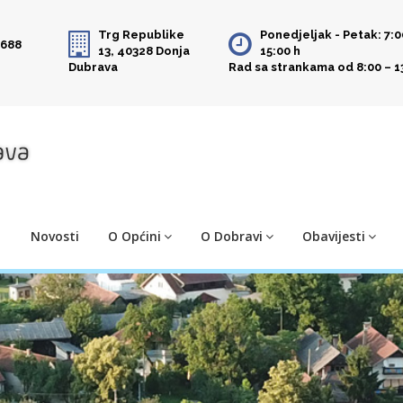
Trg Republike
Ponedjeljak - Petak: 7:0
 688
13, 40328 Donja
15:00 h
Dubrava
Rad sa strankama od 8:00 – 1
Novosti
O Općini
O Dobravi
Obavijesti