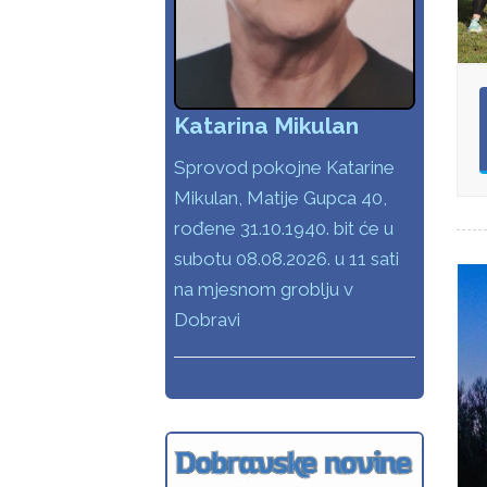
Katarina Mikulan
Sprovod pokojne Katarine
Mikulan, Matije Gupca 40,
rođene 31.10.1940. bit će u
subotu 08.08.2026. u 11 sati
na mjesnom groblju v
Dobravi