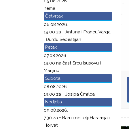
05.08.2026.
nema
Četvrtak
06.08.2026.
19.00 za + Antuna i Francu Varga
i Đurđu Šebestijan
Petak
07.08.2026.
19.00 na čast Srcu Isusovu i
Marijinu
Subota
08.08.2026.
19.00 za + Josipa Čmrlca
Nedjelja
09.08.2026.
7.30 za + Baru i obitelji Haramija i
Horvat