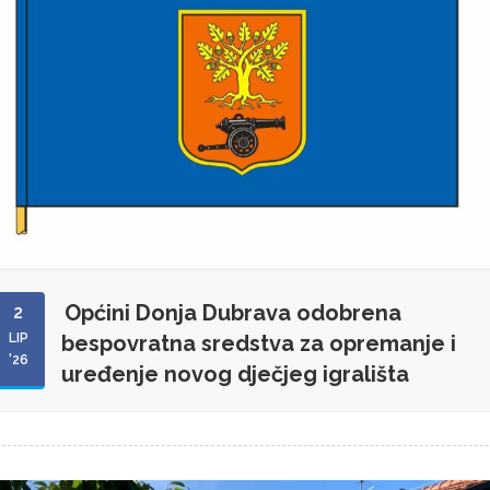
Općini Donja Dubrava odobrena
2
LIP
bespovratna sredstva za opremanje i
'26
uređenje novog dječjeg igrališta