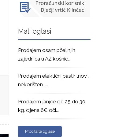
Mali oglasi
Prodajem osam pčelinjih
zajednica u AŽ košnic
...
Prodajem elektični pastir ,nov ,
nekorišten ,
...
Prodajem janjce od 25 do 30
kg. cijena 6€ oči
...
Pročitajte oglase