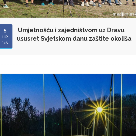
Umjetnošću i zajedništvom uz Dravu
5
LIP
ususret Svjetskom danu zaštite okoliša
'26