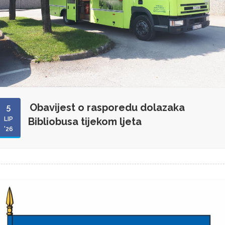
Obavijest o rasporedu dolazaka
5
LIP
Bibliobusa tijekom ljeta
'26