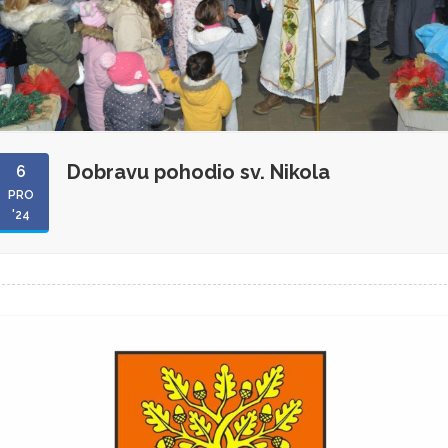
Dobravu pohodio sv. Nikola
6
PRO
'24