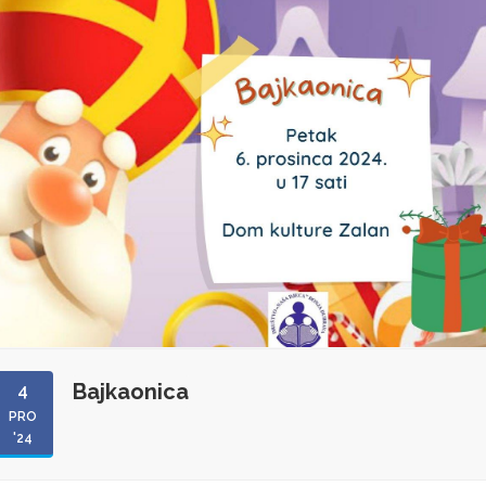
Bajkaonica
4
PRO
'24