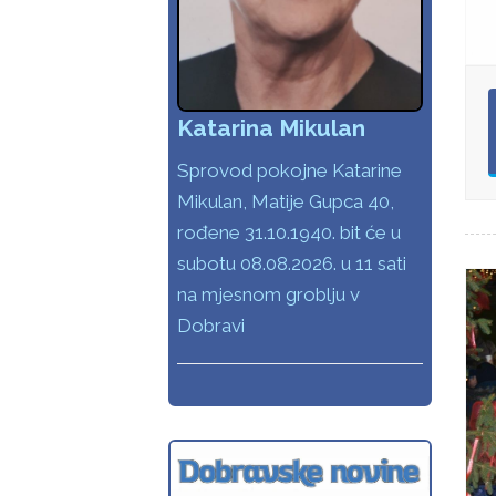
Katarina Mikulan
Sprovod pokojne Katarine
Mikulan, Matije Gupca 40,
rođene 31.10.1940. bit će u
subotu 08.08.2026. u 11 sati
na mjesnom groblju v
Dobravi