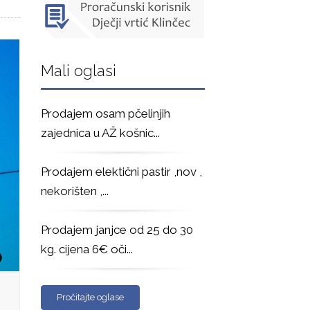
Mali oglasi
Prodajem osam pčelinjih
zajednica u AŽ košnic
...
Prodajem elektični pastir ,nov ,
nekorišten ,
...
Prodajem janjce od 25 do 30
kg. cijena 6€ oči
...
Pročitajte oglase