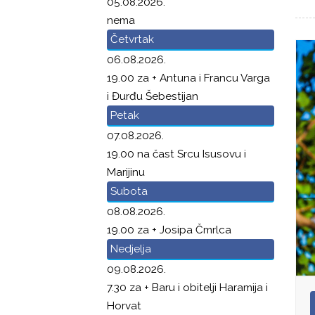
05.08.2026.
nema
Četvrtak
06.08.2026.
19.00 za + Antuna i Francu Varga
i Đurđu Šebestijan
Petak
07.08.2026.
19.00 na čast Srcu Isusovu i
Marijinu
Subota
08.08.2026.
19.00 za + Josipa Čmrlca
Nedjelja
09.08.2026.
7.30 za + Baru i obitelji Haramija i
Horvat