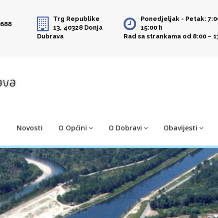
Trg Republike
Ponedjeljak - Petak: 7:0
 688
13, 40328 Donja
15:00 h
Dubrava
Rad sa strankama od 8:00 – 1
Novosti
O Općini
O Dobravi
Obavijesti