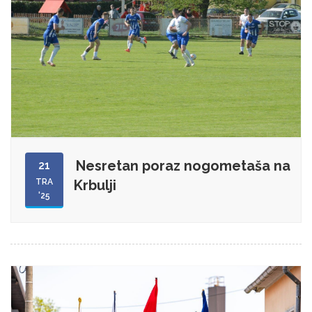
Nesretan poraz nogometaša na
21
TRA
Krbulji
'25