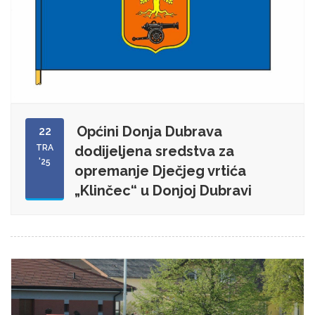
Općini Donja Dubrava
22
TRA
dodijeljena sredstva za
'25
opremanje Dječjeg vrtića
„Klinčec“ u Donjoj Dubravi