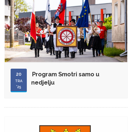
Program Smotri samo u
20
TRA
nedjelju
'25