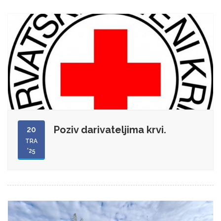
Poziv darivateljima krvi.
20
TRA
'25