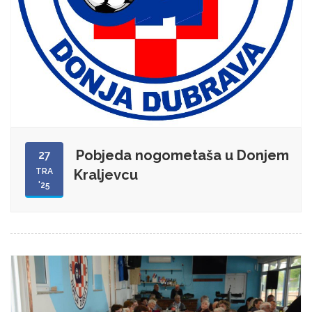
Pobjeda nogometaša u Donjem
27
TRA
Kraljevcu
'25