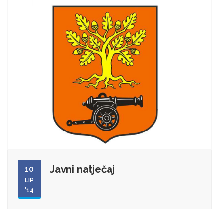
Javni natječaj
10
LIP
'14