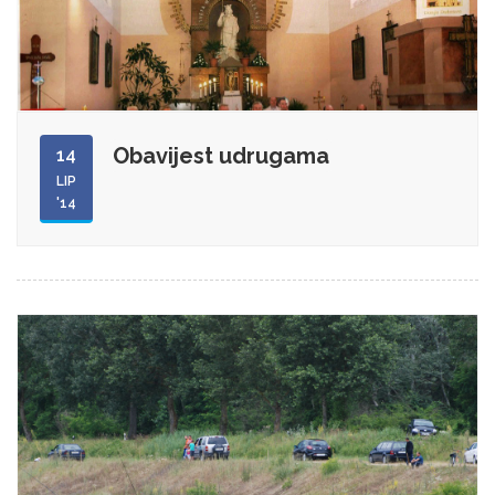
Obavijest udrugama
14
LIP
'14