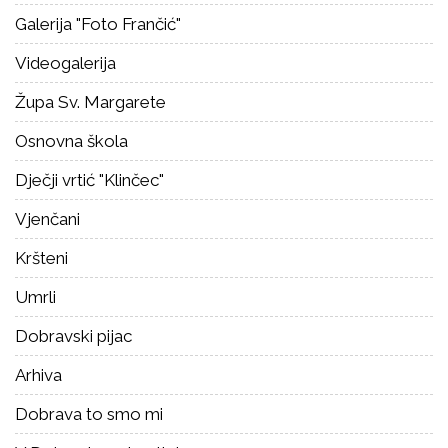
Galerija "Foto Frančić"
Videogalerija
Župa Sv. Margarete
Osnovna škola
Dječji vrtić "Klinčec"
Vjenčani
Kršteni
Umrli
Dobravski pijac
Arhiva
Dobrava to smo mi