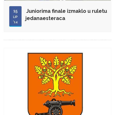
Juniorima finale izmaklo u ruletu
15
LIP
jedanaesteraca
'14