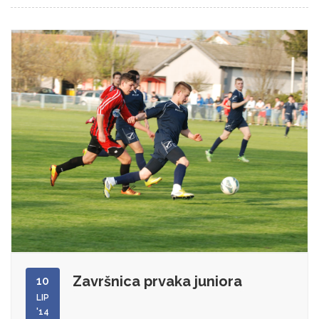
Završnica prvaka juniora
10
LIP
'14