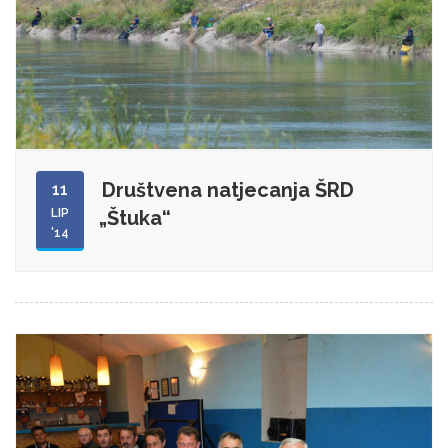
Društvena natjecanja ŠRD
11
LIP
„Štuka“
'14