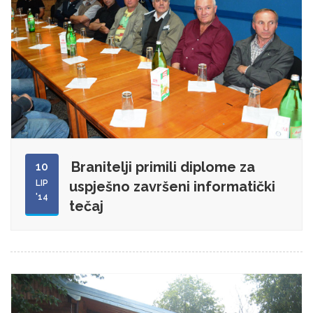
Branitelji primili diplome za
10
LIP
uspješno završeni informatički
'14
tečaj