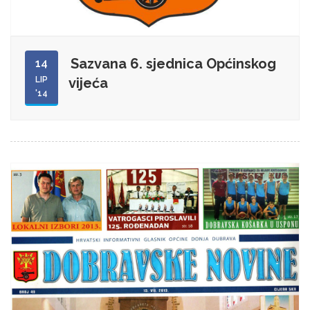
Sazvana 6. sjednica Općinskog
14
LIP
vijeća
'14