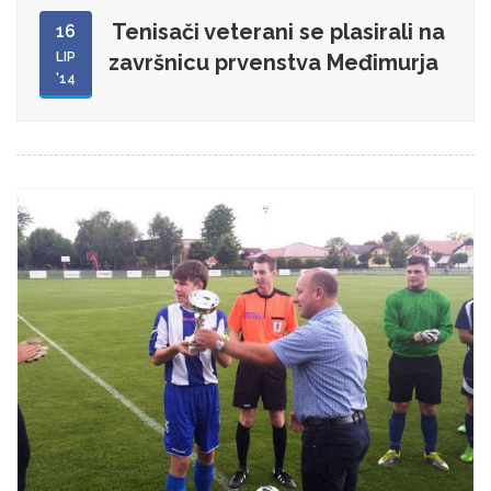
Tenisači veterani se plasirali na
16
LIP
završnicu prvenstva Međimurja
'14