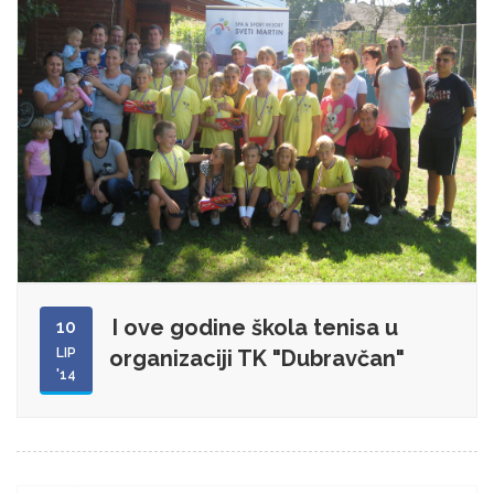
I ove godine škola tenisa u
10
LIP
organizaciji TK "Dubravčan"
'14