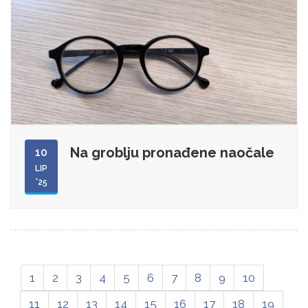
Na groblju pronađene naočale
10
LIP
'25
1
2
3
4
5
6
7
8
9
10
11
12
13
14
15
16
17
18
19