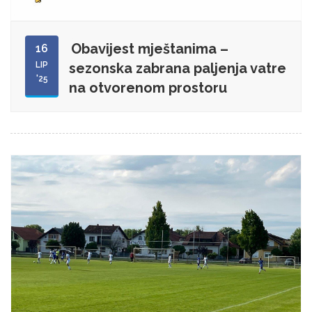
Obavijest mještanima –
16
LIP
sezonska zabrana paljenja vatre
'25
na otvorenom prostoru