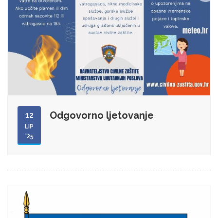
Odgovorno ljetovanje
12
LIP
'25