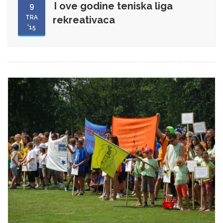
I ove godine teniska liga
9
TRA
rekreativaca
'15