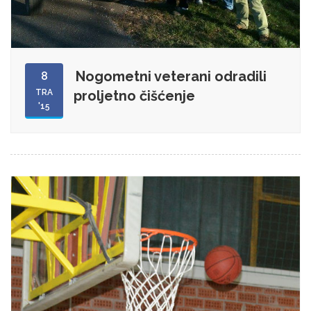
Nogometni veterani odradili
8
TRA
proljetno čišćenje
'15