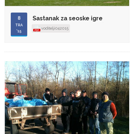
Sastanak za seoske igre
8
TRA
voditelji042015
'15