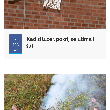
Kad si luzer, pokrij se ušima i
7
TRA
šuti
'15