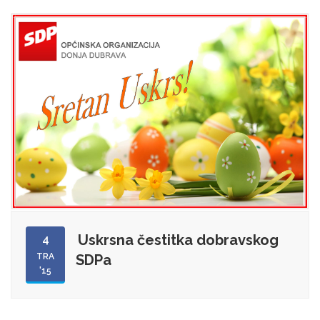
Uskrsna čestitka dobravskog
4
TRA
SDPa
'15