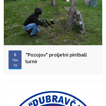
"Pozojov" proljetni pintball
6
TRA
turnir
'15