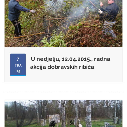
U nedjelju, 12.04.2015., radna
7
TRA
akcija dobravskih ribiča
'15