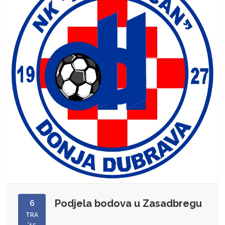
Podjela bodova u Zasadbregu
6
TRA
'15