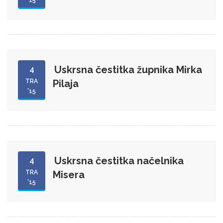
Uskrsna čestitka župnika Mirka
4
TRA
Pilaja
'15
Uskrsna čestitka načelnika
4
TRA
Misera
'15