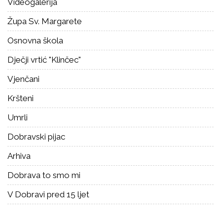
Videogalerija
Župa Sv. Margarete
Osnovna škola
Dječji vrtić "Klinčec"
Vjenčani
Kršteni
Umrli
Dobravski pijac
Arhiva
Dobrava to smo mi
V Dobravi pred 15 ljet