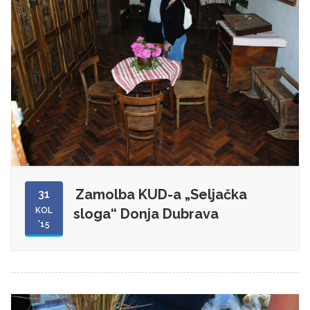
Zamolba KUD-a „Seljačka
31
KOL
sloga“ Donja Dubrava
'15