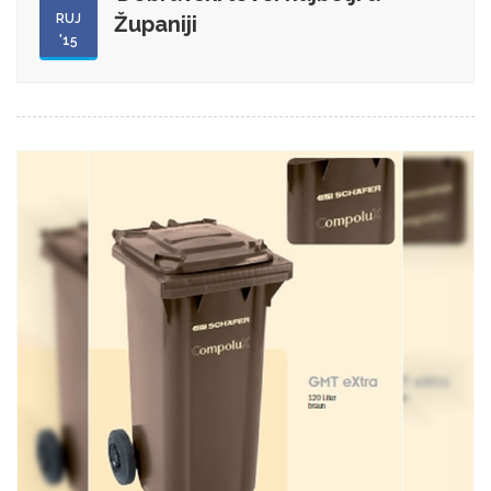
RUJ
Županiji
'15