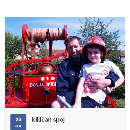
Idiličan spoj
28
KOL