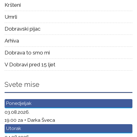
Kršteni
Umrli
Dobravski pijac
Arhiva
Dobrava to smo mi
V Dobravi pred 15 ljet
Svete mise
Ponedjeljak
03.08.2026.
19.00 za + Darka Šveca
Utorak