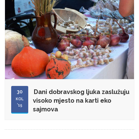
Dani dobravskog ljuka zaslužuju
30
KOL
visoko mjesto na karti eko
'15
sajmova