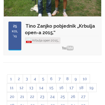
Tino Zanjko pobjednik „Krbulja
25
KOL
open-a 2015.“
'15
Krbulja open 2015_
1
2
3
4
5
6
7
8
9
10
11
12
13
14
15
16
17
18
19
20
21
22
23
24
25
26
27