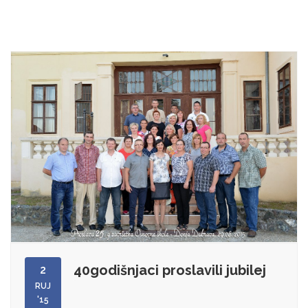
40godišnjaci proslavili jubilej
2
RUJ
'15