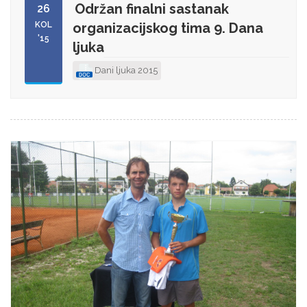
Održan finalni sastanak
26
KOL
organizacijskog tima 9. Dana
'15
ljuka
Dani ljuka 2015