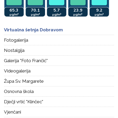
Virtualna šetnja Dobravom
Fotogalerija
Nostalgija
Galerija "Foto Frančić"
Videogalerija
Župa Sv. Margarete
Osnovna škola
Dječji vrtić "Klinčec"
Vjenčani