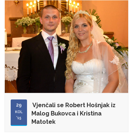
Vjenčali se Robert Hošnjak iz
29
KOL
Malog Bukovca i Kristina
'15
Matotek