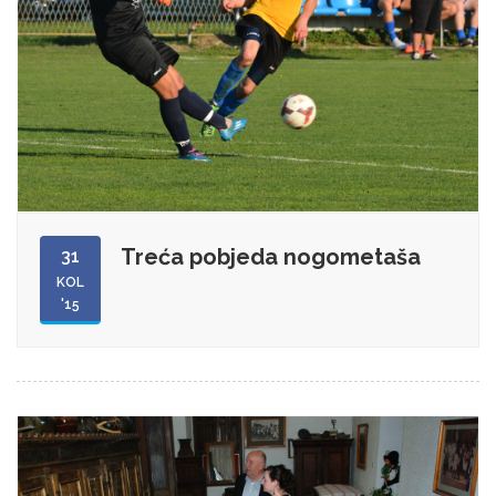
Treća pobjeda nogometaša
31
KOL
'15