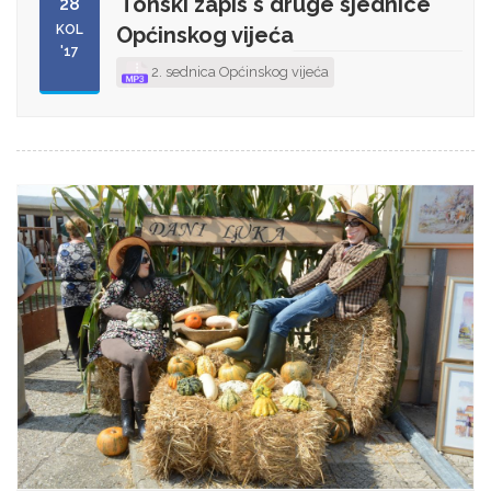
Tonski zapis s druge sjednice
28
KOL
Općinskog vijeća
'17
2. sednica Općinskog vijeća