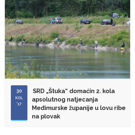
SRD „Štuka“ domaćin 2. kola
30
KOL
apsolutnog natjecanja
'17
Međimurske županije u lovu ribe
na plovak