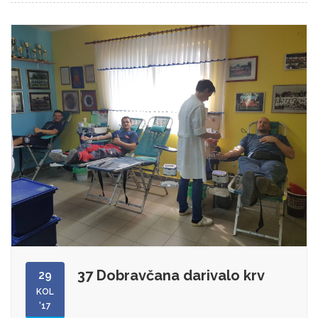
37 Dobravčana darivalo krv
29
KOL
'17