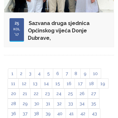
Sazvana druga sjednica
25
KOL
Općinskog vijeća Donje
'17
Dubrave,
1
2
3
4
5
6
7
8
9
10
11
12
13
14
15
16
17
18
19
20
21
22
23
24
25
26
27
28
29
30
31
32
33
34
35
36
37
38
39
40
41
42
43