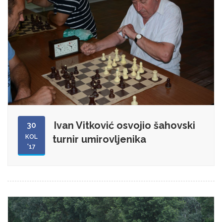
Ivan Vitković osvojio šahovski
30
KOL
turnir umirovljenika
'17