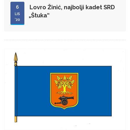
Lovro Žinić, najbolji kadet SRD
6
LIS
„Štuka“
'20