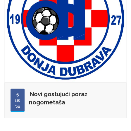
Novi gostujući poraz
5
LIS
nogometaša
'20