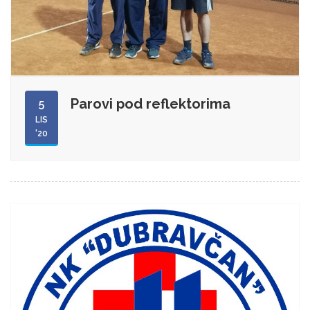
Parovi pod reflektorima
5
LIS
'20