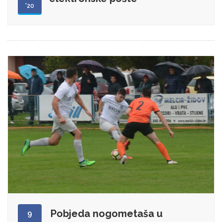
'20
Pobjeda nogometaša u
9