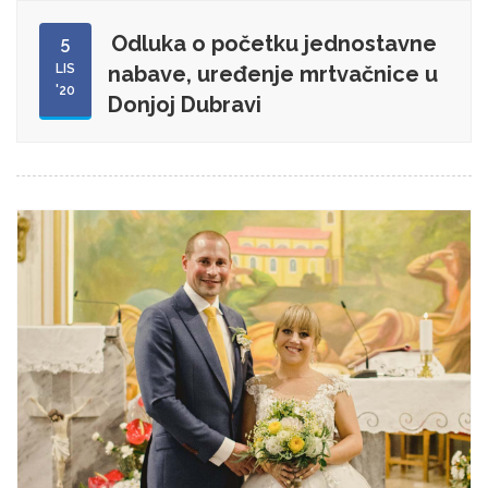
Odluka o početku jednostavne
5
LIS
nabave, uređenje mrtvačnice u
'20
Donjoj Dubravi