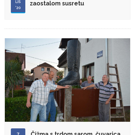
LIS
zaostalom susretu
'20
Čižma s trdom sarom, čuvarica
7