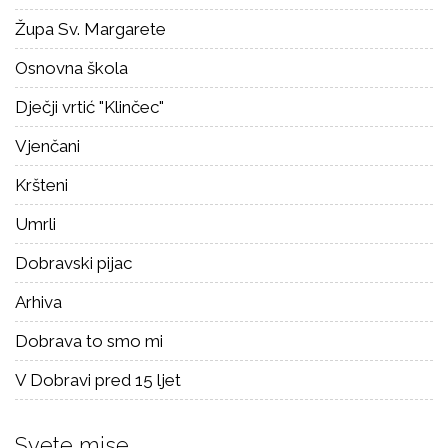
Župa Sv. Margarete
Osnovna škola
Dječji vrtić "Klinčec"
Vjenčani
Kršteni
Umrli
Dobravski pijac
Arhiva
Dobrava to smo mi
V Dobravi pred 15 ljet
Svete mise