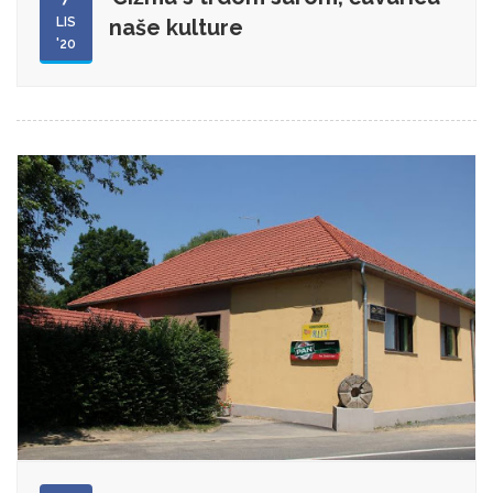
LIS
naše kulture
'20