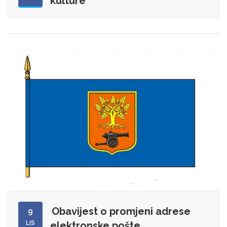
kulture“
Obavijest o promjeni adrese
9
LIS
elektronske pošte