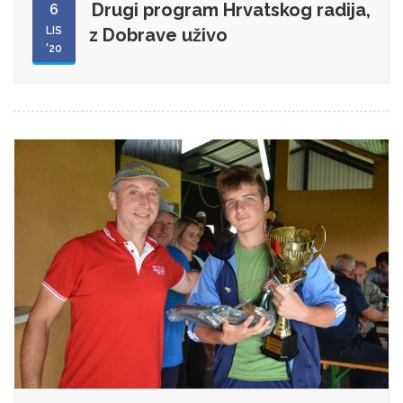
Drugi program Hrvatskog radija,
6
LIS
z Dobrave uživo
'20