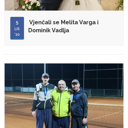
Vjenčali se Melita Varga i
5
LIS
Dominik Vadlja
'20