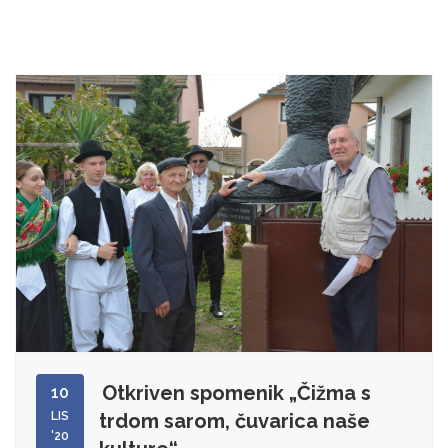
Otkriven spomenik „Čižma s
10
LIS
trdom sarom, čuvarica naše
'20