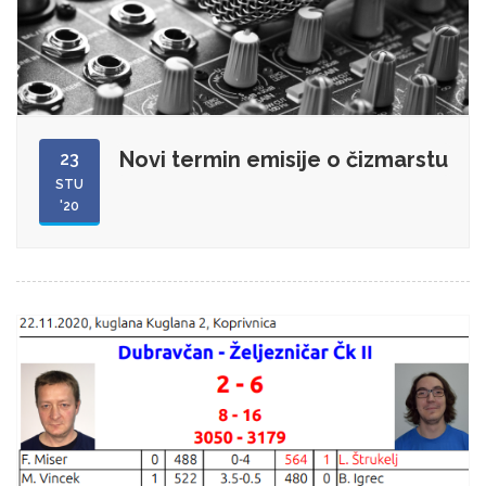
Novi termin emisije o čizmarstu
23
STU
'20