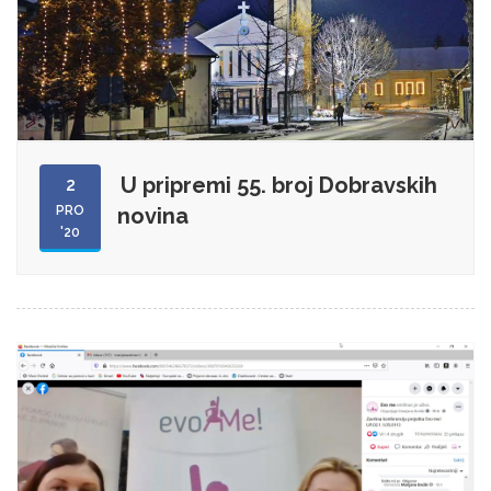
U pripremi 55. broj Dobravskih
2
PRO
novina
'20