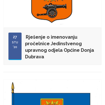
Rješenje o imenovanju
27
STU
pročelnice Jedinstvenog
'20
upravnog odjela Općine Donja
Dubrava