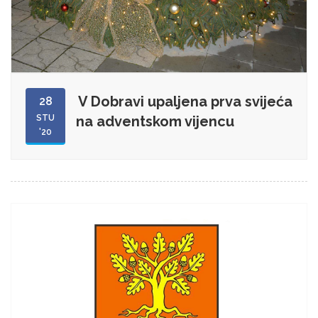
V Dobravi upaljena prva svijeća
28
STU
na adventskom vijencu
'20