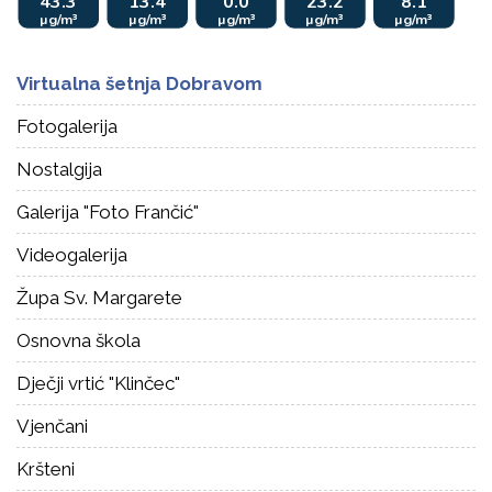
Virtualna šetnja Dobravom
Fotogalerija
Nostalgija
Galerija "Foto Frančić"
Videogalerija
Župa Sv. Margarete
Osnovna škola
Dječji vrtić "Klinčec"
Vjenčani
Kršteni