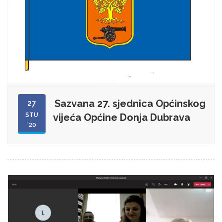
Sazvana 27. sjednica Općinskog
27
STU
vijeća Općine Donja Dubrava
'20