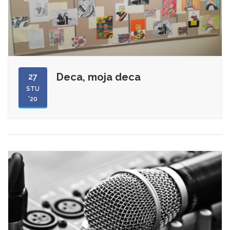
Deca, moja deca
27
STU
'20