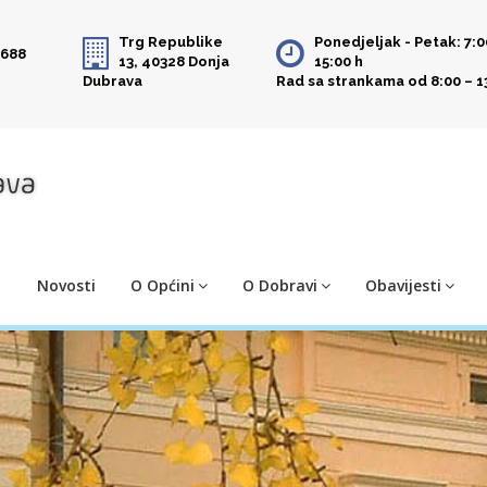
Trg Republike
Ponedjeljak - Petak: 7:0
 688
13, 40328 Donja
15:00 h
Dubrava
Rad sa strankama od 8:00 – 1
Novosti
O Općini
O Dobravi
Obavijesti