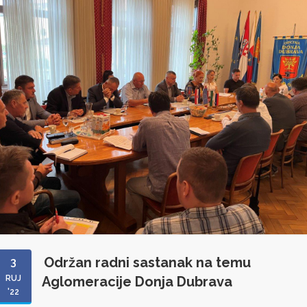
Održan radni sastanak na temu
3
RUJ
Aglomeracije Donja Dubrava
'22