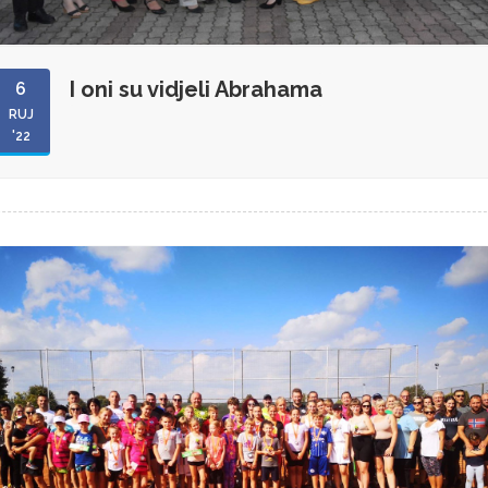
I oni su vidjeli Abrahama
6
RUJ
'22