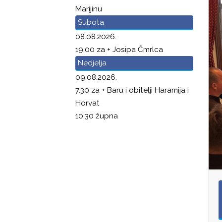
Marijinu
Subota
08.08.2026.
19.00 za + Josipa Čmrlca
Nedjelja
09.08.2026.
7.30 za + Baru i obitelji Haramija i
Horvat
10.30 župna