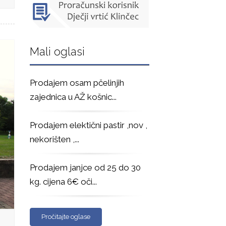
Mali oglasi
Prodajem osam pčelinjih
zajednica u AŽ košnic
...
Prodajem elektični pastir ,nov ,
nekorišten ,
...
Prodajem janjce od 25 do 30
kg. cijena 6€ oči
...
Pročitajte oglase