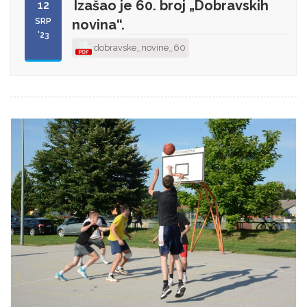
Izašao je 60. broj „Dobravskih
12
SRP
novina“.
'23
dobravske_novine_60