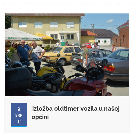
Izložba oldtimer vozila u našoj
9
SRP
općini
'23