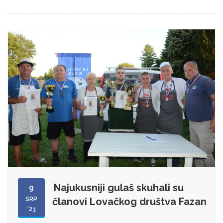
Najukusniji gulaš skuhali su
9
SRP
članovi Lovačkog društva Fazan
'23