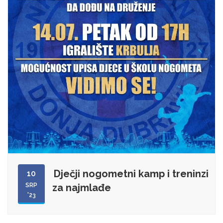
Dječji nogometni kamp i treninzi
10
SRP
za najmlađe
'23