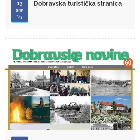
Dobravska turistička stranica
13
SRP
'23