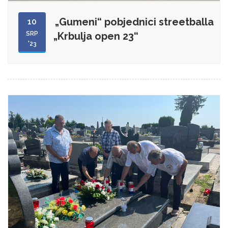
„Gumeni“ pobjednici streetballa
10
SRP
„Krbulja open 23“
'23