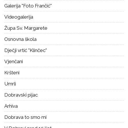
Galerija "Foto Frančić"
Videogalerija
Župa Sv. Margarete
Osnovna škola
Dječji vrtić "Klinčec"
Vjenčani
Kršteni
Umrli
Dobravski pijac
Arhiva
Dobrava to smo mi