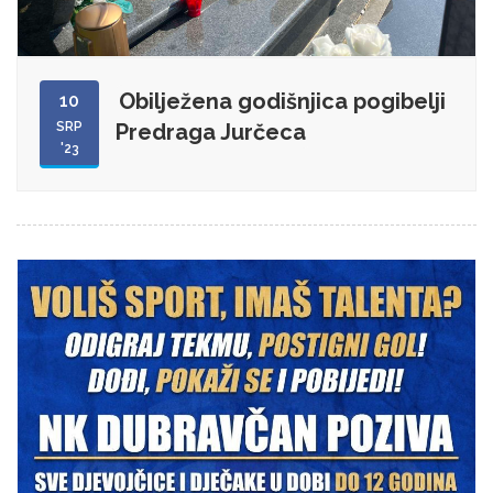
Obilježena godišnjica pogibelji
10
SRP
Predraga Jurčeca
'23