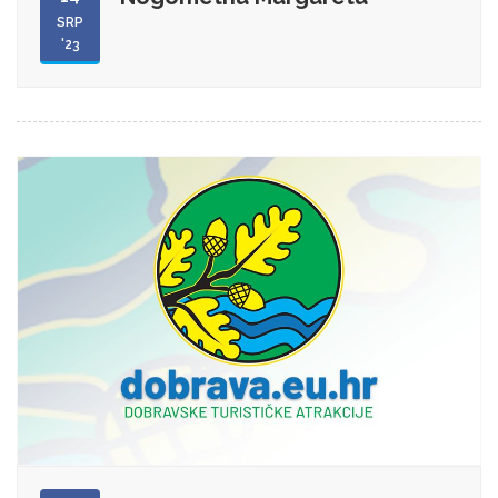
SRP
'23