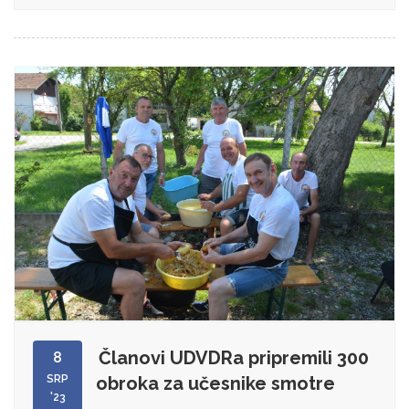
Članovi UDVDRa pripremili 300
8
SRP
obroka za učesnike smotre
'23