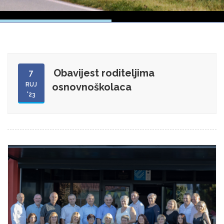
Obavijest roditeljima
7
RUJ
osnovnoškolaca
'23