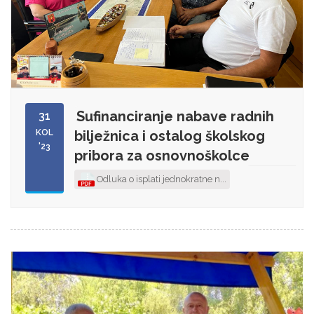
Sufinanciranje nabave radnih
31
KOL
bilježnica i ostalog školskog
'23
pribora za osnovnoškolce
Odluka o isplati jednokratne n...