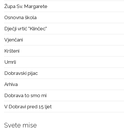
Župa Sv. Margarete
Osnovna škola
Dječji vrtić "Klinčec"
Vjenčani
Kršteni
Umrli
Dobravski pijac
Arhiva
Dobrava to smo mi
V Dobravi pred 15 ljet
Svete mise