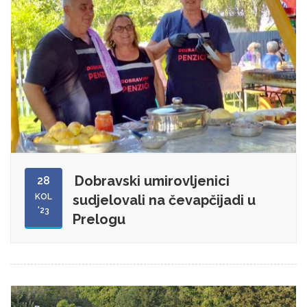
Dobravski umirovljenici
28
KOL
sudjelovali na čevapčijadi u
'23
Prelogu