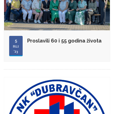
Proslavili 60 i 55 godina života
5
RUJ
'23