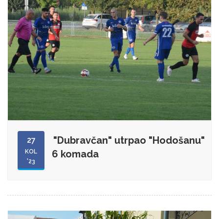
"Dubravčan" utrpao "Hodošanu"
27
KOL
6 komada
'23