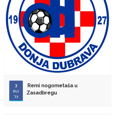
Remi nogometaša u
3
RUJ
Zasadbregu
'23