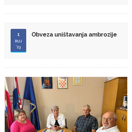
Obveza uništavanja ambrozije
1
RUJ
'23