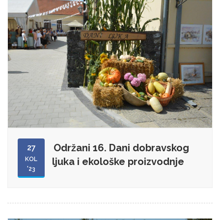
Održani 16. Dani dobravskog
27
KOL
ljuka i ekološke proizvodnje
'23