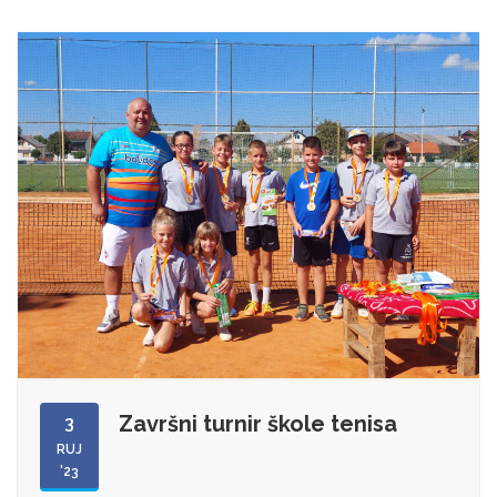
Završni turnir škole tenisa
3
RUJ
'23