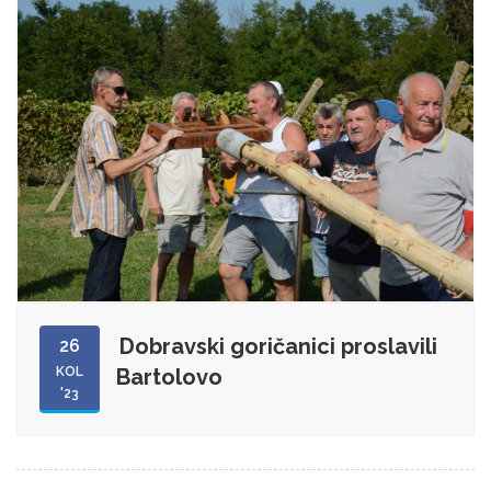
Dobravski goričanici proslavili
26
KOL
Bartolovo
'23