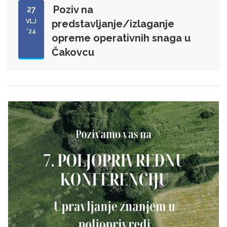
Poziv na
27
VLJ
predstavljanje/izlaganje
'24
opreme operativnih snaga u
Čakovcu