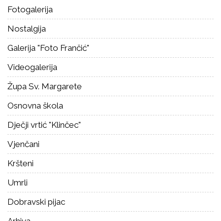
Fotogalerija
Nostalgija
Galerija "Foto Frančić"
Videogalerija
Župa Sv. Margarete
Osnovna škola
Dječji vrtić "Klinčec"
Vjenčani
Kršteni
Umrli
Dobravski pijac
Arhiva