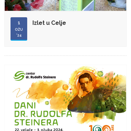
Izlet u Celje
1
OŽU
'24