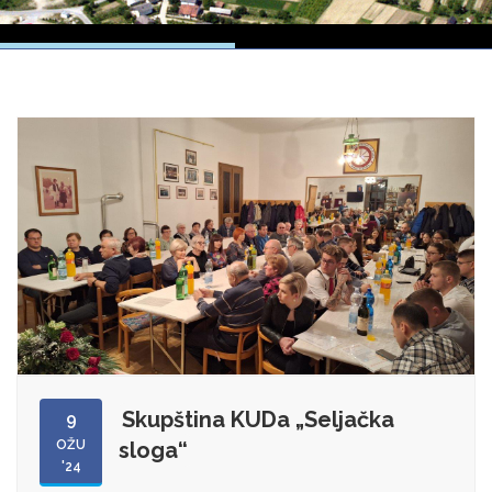
Skupština KUDa „Seljačka
9
OŽU
sloga“
'24