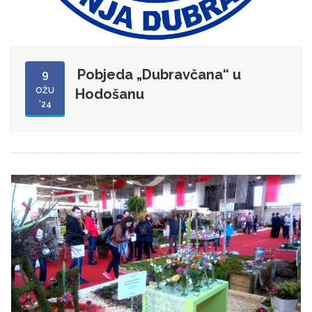
Pobjeda „Dubravčana“ u
9
OŽU
Hodošanu
'24