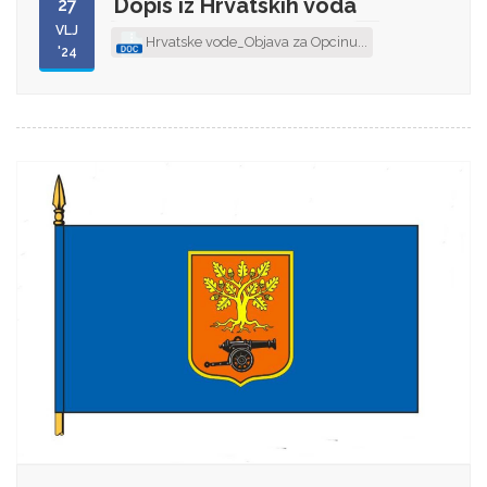
Dopis iz Hrvatskih voda
27
VLJ
Hrvatske vode_Objava za Opcinu...
'24