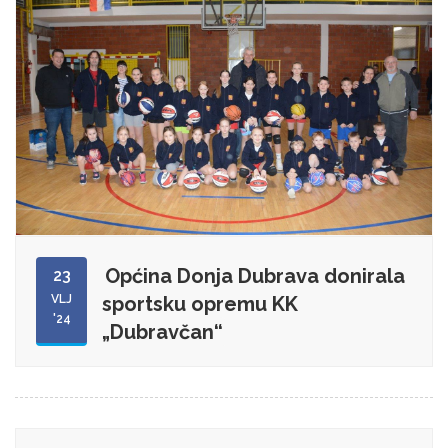
Općina Donja Dubrava donirala
23
VLJ
sportsku opremu KK
'24
„Dubravčan“