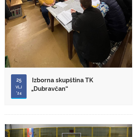
Izborna skupština TK
25
VLJ
„Dubravčan“
'24