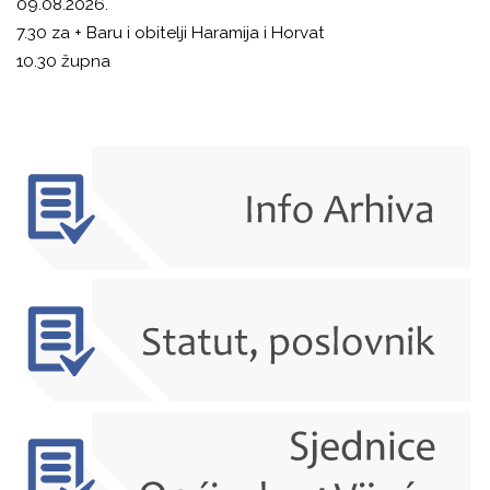
09.08.2026.
7.30 za + Baru i obitelji Haramija i Horvat
10.30 župna