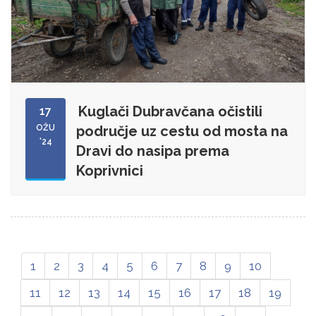
Kuglači Dubravčana očistili
17
OŽU
područje uz cestu od mosta na
'24
Dravi do nasipa prema
Koprivnici
1
2
3
4
5
6
7
8
9
10
11
12
13
14
15
16
17
18
19