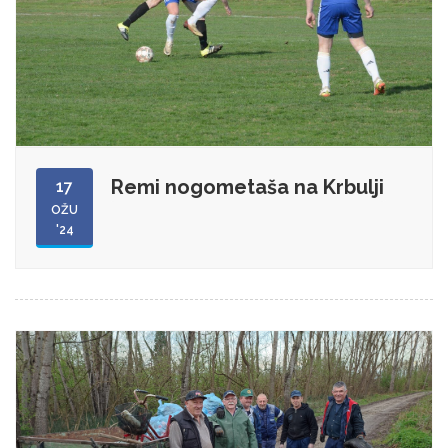
Remi nogometaša na Krbulji
17
OŽU
'24