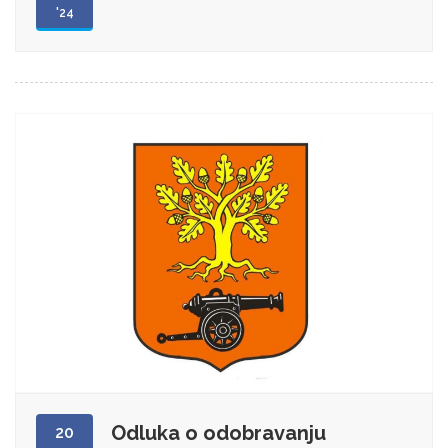
'24
Odluka o odobravanju
20