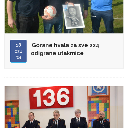
Gorane hvala za sve 224
18
OŽU
odigrane utakmice
'24