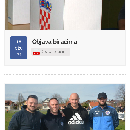
Objava biračima
18
OŽU
Objava biračima
'24