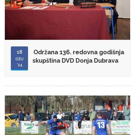
Održana 136. redovna godišnja
18
OŽU
skupština DVD Donja Dubrava
'24