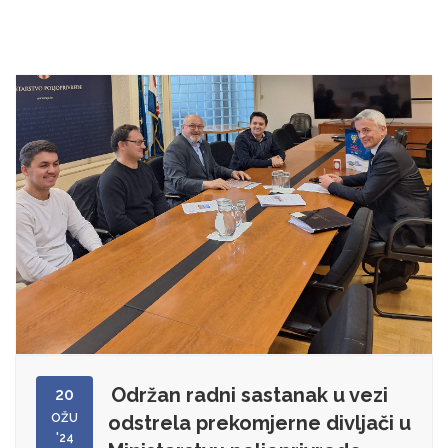
Održan radni sastanak u vezi
20
OŽU
odstrela prekomjerne divljači u
'24