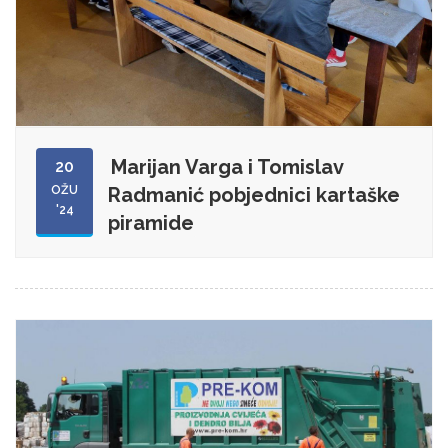
Marijan Varga i Tomislav
20
OŽU
Radmanić pobjednici kartaške
'24
piramide