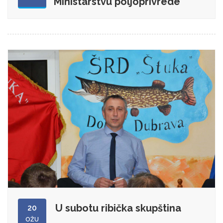
Ministarstvu poljoprivrede
U subotu ribička skupština
20
OŽU