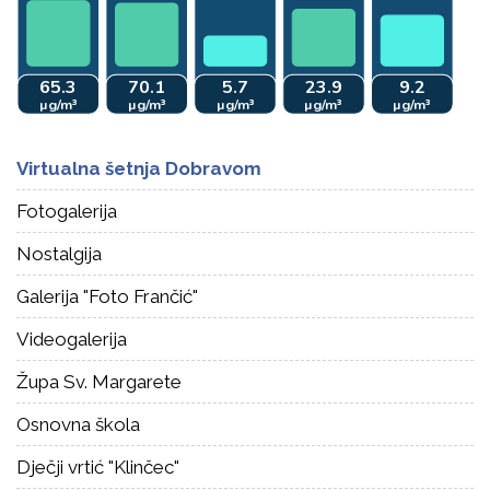
Virtualna šetnja Dobravom
Fotogalerija
Nostalgija
Galerija "Foto Frančić"
Videogalerija
Župa Sv. Margarete
Osnovna škola
Dječji vrtić "Klinčec"