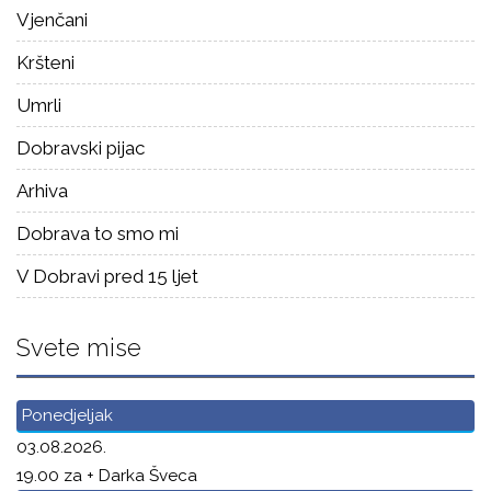
Vjenčani
Kršteni
Umrli
Dobravski pijac
Arhiva
Dobrava to smo mi
V Dobravi pred 15 ljet
Svete mise
Ponedjeljak
03.08.2026.
19.00 za + Darka Šveca